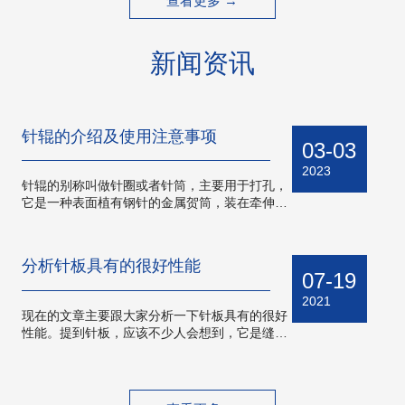
查看更多 →
新闻资讯
针辊的介绍及使用注意事项
03-03
2023
针辊的别称叫做针圈或者针筒，主要用于打孔，
它是一种表面植有钢针的金属贺筒，装在牵伸区
中作控制和分梳纤维用。今天小编给大家介绍一
下针辊寄它的使用注意事项。 针辊主要应用
在绢妨和毛纺的粗沙机、粗梳毛纺细纱机和涓纺
分析针板具有的很好性能
细沙机上，针辊作用力小，分梳缓和、细致，
07-19
对…
2021
现在的文章主要跟大家分析一下针板具有的很好
性能。提到针板，应该不少人会想到，它是缝纫
机上面的一个配件，年轻人听到这个词应该很少
人懂，不怎么会接触到，而且现在已经很少人家
里会有缝纫机这样一个“摆设”，衣服要修修补补
的都是拿到外面的店铺里面去修一下或者直接…