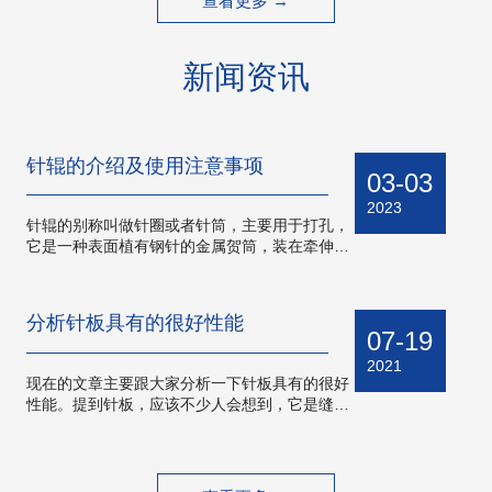
查看更多 →
新闻资讯
针辊的介绍及使用注意事项
03-03
2023
针辊的别称叫做针圈或者针筒，主要用于打孔，
它是一种表面植有钢针的金属贺筒，装在牵伸区
中作控制和分梳纤维用。今天小编给大家介绍一
下针辊寄它的使用注意事项。 针辊主要应用
在绢妨和毛纺的粗沙机、粗梳毛纺细纱机和涓纺
分析针板具有的很好性能
细沙机上，针辊作用力小，分梳缓和、细致，
07-19
对…
2021
现在的文章主要跟大家分析一下针板具有的很好
性能。提到针板，应该不少人会想到，它是缝纫
机上面的一个配件，年轻人听到这个词应该很少
人懂，不怎么会接触到，而且现在已经很少人家
里会有缝纫机这样一个“摆设”，衣服要修修补补
的都是拿到外面的店铺里面去修一下或者直接…