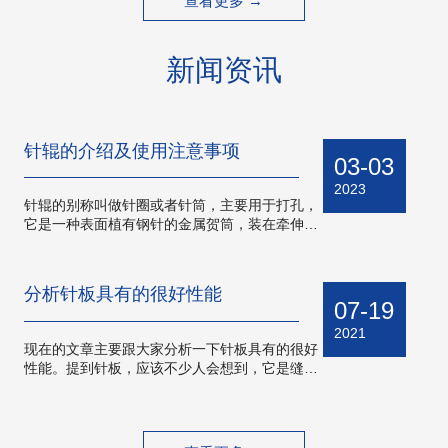
查看更多 →
新闻资讯
针辊的介绍及使用注意事项
03-03
2023
针辊的别称叫做针圈或者针筒，主要用于打孔，
它是一种表面植有钢针的金属贺筒，装在牵伸区
中作控制和分梳纤维用。今天小编给大家介绍一
下针辊寄它的使用注意事项。 针辊主要应用
在绢妨和毛纺的粗沙机、粗梳毛纺细纱机和涓纺
分析针板具有的很好性能
细沙机上，针辊作用力小，分梳缓和、细致，
07-19
对…
2021
现在的文章主要跟大家分析一下针板具有的很好
性能。提到针板，应该不少人会想到，它是缝纫
机上面的一个配件，年轻人听到这个词应该很少
人懂，不怎么会接触到，而且现在已经很少人家
里会有缝纫机这样一个“摆设”，衣服要修修补补
的都是拿到外面的店铺里面去修一下或者直接…